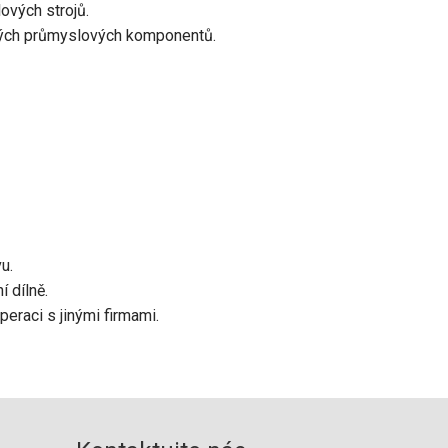
ových strojů.
ových průmyslových komponentů.
u.
í dílně.
eraci s jinými firmami.